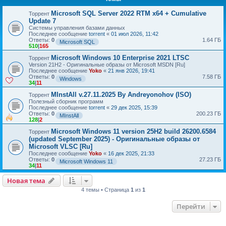
Microsoft SQL Server 2022 RTM x64 + Cumulative
Торрент
Update 7
Системы управления базами данных
Последнее сообщение
torrent
«
01 июл 2026, 11:42
Ответы:
0
1.64 ГБ
Microsoft SQL
510
|
165
Microsoft Windows 10 Enterprise 2021 LTSC
Торрент
Version 21H2 - Оригинальные образы от Microsoft MSDN [Ru]
Последнее сообщение
Yoko
«
21 янв 2026, 19:41
Ответы:
0
7.58 ГБ
Windows
34
|
11
MInstAll v.27.11.2025 By Andreyonohov (ISO)
Торрент
Полезный сборник программ
Последнее сообщение
torrent
«
29 дек 2025, 15:39
Ответы:
0
200.23 ГБ
MInstAll
128
|
2
Microsoft Windows 11 version 25H2 build 26200.6584
Торрент
(updated September 2025) - Оригинальные образы от
Microsoft VLSC [Ru]
Последнее сообщение
Yoko
«
16 дек 2025, 21:33
Ответы:
0
27.23 ГБ
Microsoft Windows 11
34
|
11
Новая тема
4 темы • Страница
1
из
1
Перейти