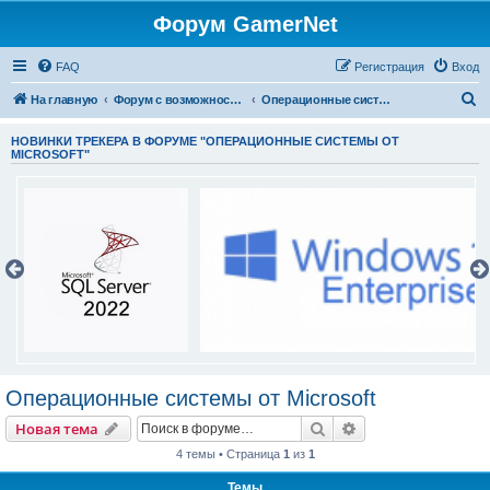
Форум GamerNet
FAQ
Регистрация
Вход
П
На главную
Форум с возможностью раздачи Торрент файлов.
Операционные системы от Microsoft
о
НОВИНКИ ТРЕКЕРА В ФОРУМЕ "ОПЕРАЦИОННЫЕ СИСТЕМЫ ОТ
и
MICROSOFT"
с
к
Операционные системы от Microsoft
Поиск
Расширенный пои
Новая тема
4 темы • Страница
1
из
1
Темы