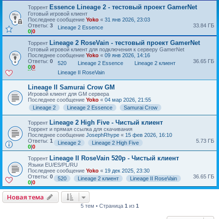
Essence Lineage 2 - тестовый проект GamerNet
Торрент
Готовый игровой клиент
Последнее сообщение
Yoko
«
31 янв 2026, 23:03
Ответы:
3
33.84 ГБ
Lineage 2 Essence
0
|
0
Lineage 2 RoseVain - тестовый проект GamerNet
Торрент
Готовый игровой клиент для подключения к серверу GamerNet
Последнее сообщение
Yoko
«
09 янв 2026, 14:16
Ответы:
0
36.65 ГБ
520
Lineage 2 Essence
Lineage 2 клиент
0
|
0
Lineage II RoseVain
Lineage II Samurai Crow GM
Игровой клиент для GM сервера
Последнее сообщение
Yoko
«
04 мар 2026, 21:55
Lineage 2
Lineage 2 Essence
Samurai Crow
Lineage 2 High Five - Чистый клиент
Торрент
Торрент и прямая ссылка для скачивания
Последнее сообщение
JosephRhype
«
15 фев 2026, 16:10
Ответы:
1
5.73 ГБ
Lineage 2
Lineage 2 High Five
0
|
0
Lineage II RoseVain 520p - Чистый клиент
Торрент
Языки EU/ES/PL/RU
Последнее сообщение
Yoko
«
19 дек 2025, 23:30
Ответы:
0
36.65 ГБ
520
Lineage 2 клиент
Lineage II RoseVain
0
|
0
Новая тема
5 тем • Страница
1
из
1