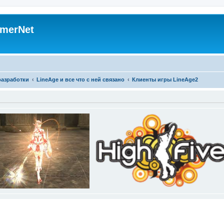
merNet
разработки
LineAge и все что с ней связано
Клиенты игры LineAge2