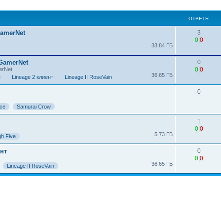
ширенный поиск
ОТВЕТЫ
GamerNet
3
0
|
0
33.84 ГБ
 GamerNet
0
erNet
0
|
0
36.65 ГБ
e
Lineage 2 клиент
Lineage II RoseVain
0
nce
Samurai Crow
1
0
|
0
5.73 ГБ
gh Five
ент
0
0
|
0
36.65 ГБ
Lineage II RoseVain