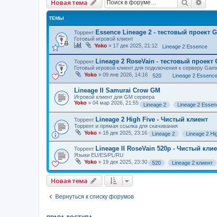
Поиск
Рас
Новая тема
ТЕМЫ
Essence Lineage 2 - тестовый проект 
Торрент
Готовый игровой клиент
Yoko
»
17 дек 2025, 21:12
Lineage 2 Essence
Lineage 2 RoseVain - тестовый проект
Торрент
Готовый игровой клиент для подключения к серверу Gam
Yoko
»
09 янв 2026, 14:16
520
Lineage 2 Essenc
Lineage II Samurai Crow GM
Игровой клиент для GM сервера
Yoko
»
04 мар 2026, 21:55
Lineage 2
Lineage 2 Esse
Lineage 2 High Five - Чистый клиент
Торрент
Торрент и прямая ссылка для скачивания
Yoko
»
18 дек 2025, 23:16
Lineage 2
Lineage 2 Hi
Lineage II RoseVain 520p - Чистый кли
Торрент
Языки EU/ES/PL/RU
Yoko
»
19 дек 2025, 23:30
520
Lineage 2 клиент
Новая тема
Вернуться к списку форумов