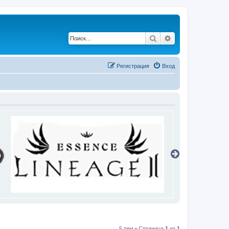
Поиск
Расширенный по
Регистрация
Вход
5 тем • Страница
1
из
1