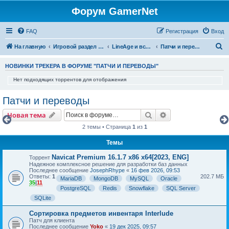
Форум GamerNet
FAQ
Регистрация
Вход
П
На главную
Игровой раздел - Готовые игры и игровые разработки
LineAge и все что с ней связано
Патчи и переводы
о
НОВИНКИ ТРЕКЕРА В ФОРУМЕ "ПАТЧИ И ПЕРЕВОДЫ"
и
Нет подходящих торрентов для отображения
с
к
Патчи и переводы
Поиск
Расширенный пои
Новая тема
2 темы • Страница
1
из
1
Темы
Navicat Premium 16.1.7 x86 x64[2023, ENG]
Торрент
Надежное комплексное решение для разработки баз данных
Последнее сообщение
JosephRhype
«
16 фев 2026, 09:53
Ответы:
1
202.7 МБ
MariaDB
MongoDB
MySQL
Oracle
35
|
11
PostgreSQL
Redis
Snowflake
SQL Server
SQLite
Сортировка предметов инвентаря Interlude
Патч для клиента
Последнее сообщение
Yoko
«
19 дек 2025, 09:57