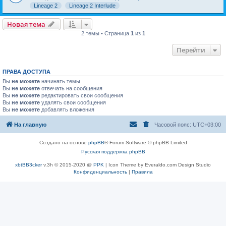
Lineage 2
Lineage 2 Interlude
Новая тема
2 темы • Страница
1
из
1
Перейти
ПРАВА ДОСТУПА
Вы
не можете
начинать темы
Вы
не можете
отвечать на сообщения
Вы
не можете
редактировать свои сообщения
Вы
не можете
удалять свои сообщения
Вы
не можете
добавлять вложения
На главную
Часовой пояс:
UTC+03:00
Создано на основе
phpBB
® Forum Software © phpBB Limited
Русская поддержка phpBB
xbtBB3cker
v.3h © 2015-2020 @
PPK
| Icon Theme by Everaldo.com Design Studio
Конфиденциальность
|
Правила