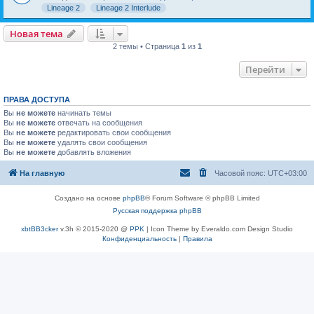
Lineage 2
Lineage 2 Interlude
Новая тема
2 темы • Страница
1
из
1
Перейти
ПРАВА ДОСТУПА
Вы
не можете
начинать темы
Вы
не можете
отвечать на сообщения
Вы
не можете
редактировать свои сообщения
Вы
не можете
удалять свои сообщения
Вы
не можете
добавлять вложения
На главную
Часовой пояс:
UTC+03:00
Создано на основе
phpBB
® Forum Software © phpBB Limited
Русская поддержка phpBB
xbtBB3cker
v.3h © 2015-2020 @
PPK
| Icon Theme by Everaldo.com Design Studio
Конфиденциальность
|
Правила