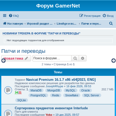
Форум GamerNet
FAQ
Регистрация
Вход
П
На главную
Игровой раздел - Готовые игры и игровые разработки
LineAge и все что с ней связано
Патчи и переводы
о
НОВИНКИ ТРЕКЕРА В ФОРУМЕ "ПАТЧИ И ПЕРЕВОДЫ"
и
Нет подходящих торрентов для отображения
с
к
Патчи и переводы
Поиск
Расширенный пои
Новая тема
2 темы • Страница
1
из
1
Темы
Navicat Premium 16.1.7 x86 x64[2023, ENG]
Торрент
Надежное комплексное решение для разработки баз данных
Последнее сообщение
JosephRhype
«
16 фев 2026, 09:53
Ответы:
1
202.7 МБ
MariaDB
MongoDB
MySQL
Oracle
34
|
11
PostgreSQL
Redis
Snowflake
SQL Server
SQLite
Сортировка предметов инвентаря Interlude
Патч для клиента
Последнее сообщение
Yoko
«
19 дек 2025, 09:57