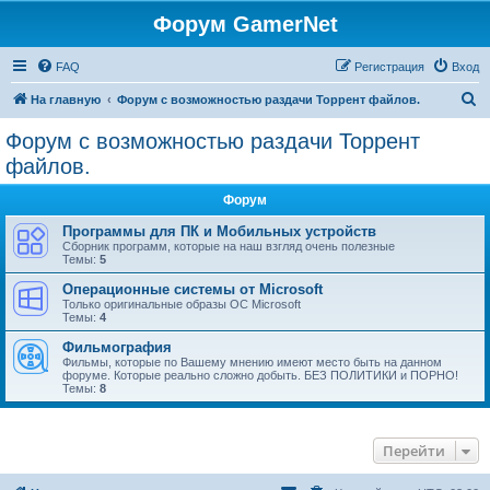
Форум GamerNet
FAQ
Регистрация
Вход
П
На главную
Форум с возможностью раздачи Торрент файлов.
о
Форум с возможностью раздачи Торрент
и
файлов.
с
Форум
к
Программы для ПК и Мобильных устройств
Сборник программ, которые на наш взгляд очень полезные
Темы:
5
Операционные системы от Microsoft
Только оригинальные образы ОС Microsoft
Темы:
4
Фильмография
Фильмы, которые по Вашему мнению имеют место быть на данном
форуме. Которые реально сложно добыть. БЕЗ ПОЛИТИКИ и ПОРНО!
Темы:
8
Перейти