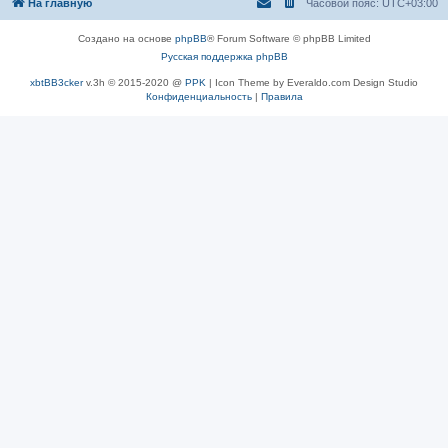
На главную
Часовой пояс:
UTC+03:00
Создано на основе
phpBB
® Forum Software © phpBB Limited
Русская поддержка phpBB
xbtBB3cker
v.3h © 2015-2020 @
PPK
| Icon Theme by Everaldo.com Design Studio
Конфиденциальность
|
Правила