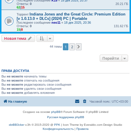
Последнее сообщение
K15
«
18 дек 2025, 20:37
Ответы:
0
20.21 ГБ
62
|
15
Indiana Jones and the Great Circle: Premium Edition
Торрент
[v 1.0.13.0 + DLCs] (2024) PC | Portable
Последнее сообщение
neo11
«
18 дек 2025, 20:36
Ответы:
0
131.62 ГБ
15
|
8
Новая тема
1
2
След.
44 темы
Перейти
ПРАВА ДОСТУПА
Вы
не можете
начинать темы
Вы
не можете
отвечать на сообщения
Вы
не можете
редактировать свои сообщения
Вы
не можете
удалять свои сообщения
Вы
не можете
добавлять вложения
На главную
Часовой пояс:
UTC+03:00
Создано на основе
phpBB
® Forum Software © phpBB Limited
Русская поддержка phpBB
xbtBB3cker
v.3h © 2015-2020 @
PPK
| Icon Theme by Everaldo.com Design Studio
Конфиденциальность
|
Правила