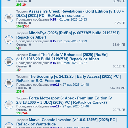
Ответы:
0
36.96 ГБ
205
|
10
Assassin's Creed: Revelations - Gold Edition [v 1.03 +
Торрент
DLCs] (2011) PC | RePack от селезень
Последнее сообщение
K15
«
01 фев 2026, 13:33
Ответы:
0
3.25 ГБ
1576
|
350
MindsEye (2025) [Ru/En] (v.6073305 build 21192391)
Торрент
Repack от Albert
Последнее сообщение
K15
«
01 фев 2026, 13:29
Ответы:
0
33.64 ГБ
5
|
0
Grand Theft Auto V Enhanced (2025) [Ru/En]
Торрент
(v.1.0.1013.20 Build 21196534) Repack от Albert
Последнее сообщение
K15
«
01 фев 2026, 13:27
Ответы:
0
65.12 ГБ
1
|
0
The Scouring [v. 24.12.25 | Early Access] (2025) PC |
Торрент
RePack от R.G. Freedom
Последнее сообщение
neo11
«
27 дек 2025, 14:48
Ответы:
0
567.33 МБ
239
|
0
Forza Motorsport 6: Apex - Premium Edition [v
Торрент
2.8.18.1000 + 3 DLC] (2016) PC | RePack от Canek77
Последнее сообщение
neo11
«
27 дек 2025, 14:46
Ответы:
0
20.76 ГБ
139
|
244
Marvel Cosmic Invasion [v 1.0.0.12456] (2025) PC |
Торрент
RePack от Wanterlude
Последнее сообщение
neo11
«
26 дек 2025, 20:10