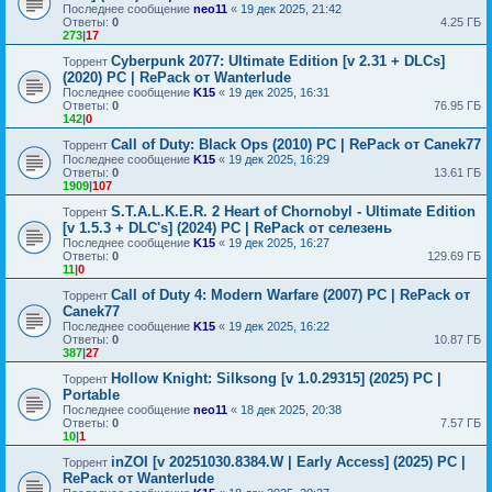
Последнее сообщение
neo11
«
19 дек 2025, 21:42
Ответы:
0
4.25 ГБ
273
|
17
Cyberpunk 2077: Ultimate Edition [v 2.31 + DLCs]
Торрент
(2020) PC | RePack от Wanterlude
Последнее сообщение
K15
«
19 дек 2025, 16:31
Ответы:
0
76.95 ГБ
142
|
0
Call of Duty: Black Ops (2010) PC | RePack от Canek77
Торрент
Последнее сообщение
K15
«
19 дек 2025, 16:29
Ответы:
0
13.61 ГБ
1909
|
107
S.T.A.L.K.E.R. 2 Heart of Chornobyl - Ultimate Edition
Торрент
[v 1.5.3 + DLC's] (2024) PC | RePack от селезень
Последнее сообщение
K15
«
19 дек 2025, 16:27
Ответы:
0
129.69 ГБ
11
|
0
Call of Duty 4: Modern Warfare (2007) PC | RePack от
Торрент
Canek77
Последнее сообщение
K15
«
19 дек 2025, 16:22
Ответы:
0
10.87 ГБ
387
|
27
Hollow Knight: Silksong [v 1.0.29315] (2025) PC |
Торрент
Portable
Последнее сообщение
neo11
«
18 дек 2025, 20:38
Ответы:
0
7.57 ГБ
10
|
1
inZOI [v 20251030.8384.W | Early Access] (2025) PC |
Торрент
RePack от Wanterlude