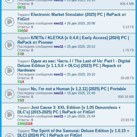
Ответы:
0
406.4 МБ
587
|
1
Electronic Market Simulator (2025) PC | RePack от
Торрент
FitGirl
Последнее сообщение
neo11
«
26 дек 2025, 20:08
Ответы:
0
3.13 ГБ
318
|
10
КЛЕТЬ / KLETKA [v 0.4.8 | Early Access] (2024) PC |
Торрент
RePack от Pioneer
Последнее сообщение
neo11
«
25 дек 2025, 20:13
Ответы:
0
1.76 ГБ
27
|
0
Одни из нас: Часть I / The Last of Us: Part I - Digital
Торрент
Deluxe Edition [v 1.1.5.0 + DLCs] (2023) PC | Repack от
Hardware
Последнее сообщение
neo11
«
25 дек 2025, 20:10
Ответы:
0
56.68 ГБ
31
|
4
No, I'm not a Human [v 1.2.11] (2025) PC | Portable
Торрент
Последнее сообщение
neo11
«
19 дек 2025, 21:48
Ответы:
0
890.16 МБ
33
|
3
Just Cause 3: XXL Edition [v 1.05 Denuvoless +
Торрент
DLC's] (2015-2025) PC | RePack от FitGirl
Последнее сообщение
neo11
«
19 дек 2025, 21:44
Ответы:
0
23.93 ГБ
2350
|
1118
The Spirit of the Samurai: Deluxe Edition [v 1.0.15 +
Торрент
DLC] (2024) PC | RePack от FitGirl