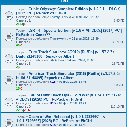
Темы
Cubic Odyssey: Complete Edition [v 1.2.0.1 + DLC's]
Торрент
(2025) PC | RePack от FitGirl
Последнее сообщение
ThierryHenry
«
28 июн 2026, 20:32
Ответы:
1
1.85 ГБ
2143
|
1
DiRT 4 - Special Edition [v 1.8 + All DLCs] (2017) PC |
Торрент
RePack от Canek77
Последнее сообщение
ThierryHenry
«
21 июн 2026, 16:49
Ответы:
1
36.21 ГБ
66
|
0
Euro Truck Simulator 2(2012) [Ru/En] (v.1.57.2.7s
Торрент
Build 21149108) Repack от Albert
Последнее сообщение
RteAnhow
«
24 мар 2026, 13:09
Ответы:
3
26.71 ГБ
2
|
0
American Truck Simulator (2016) [Ru/En] (v.1.57.2.3s
Торрент
build 21148895) Repack от Albert
Последнее сообщение
K15
«
01 фев 2026, 13:45
Ответы:
0
18.85 ГБ
15
|
0
Call of Duty: Black Ops - Cold War [v 1.34.1.15931218
Торрент
+ DLC's] (2020) PC | RePack от FitGirl
Последнее сообщение
K15
«
01 фев 2026, 13:41
Ответы:
0
119.19 ГБ
2265
|
2937
Gears of War: Reloaded [v 1.0.1.3689997 + v
Торрент
1.0.1.3725653] (2025) PC | RePack от FitGirl
Последнее сообщение
K15
«
01 фев 2026, 13:39