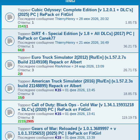
Темы
Cubic Odyssey: Complete Edition [v 1.2.0.1 + DLC's]
Торрент
(2025) PC | RePack от FitGirl
Последнее сообщение
ThierryHenry
«
28 июн 2026, 20:32
Ответы:
1
1.85 ГБ
2143
|
1
DiRT 4 - Special Edition [v 1.8 + All DLCs] (2017) PC |
Торрент
RePack от Canek77
Последнее сообщение
ThierryHenry
«
21 июн 2026, 16:49
Ответы:
1
36.21 ГБ
66
|
0
Euro Truck Simulator 2(2012) [Ru/En] (v.1.57.2.7s
Торрент
Build 21149108) Repack от Albert
Последнее сообщение
RteAnhow
«
24 мар 2026, 13:09
Ответы:
3
26.71 ГБ
2
|
0
American Truck Simulator (2016) [Ru/En] (v.1.57.2.3s
Торрент
build 21148895) Repack от Albert
Последнее сообщение
K15
«
01 фев 2026, 13:45
Ответы:
0
18.85 ГБ
15
|
0
Call of Duty: Black Ops - Cold War [v 1.34.1.15931218
Торрент
+ DLC's] (2020) PC | RePack от FitGirl
Последнее сообщение
K15
«
01 фев 2026, 13:41
Ответы:
0
119.19 ГБ
2215
|
2905
Gears of War: Reloaded [v 1.0.1.3689997 + v
Торрент
1.0.1.3725653] (2025) PC | RePack от FitGirl
Последнее сообщение
K15
«
01 фев 2026, 13:39