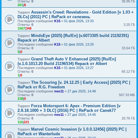
Ответы:
0
36.96 ГБ
201
|
8
Assassin's Creed: Revelations - Gold Edition [v 1.03 +
Торрент
DLCs] (2011) PC | RePack от селезень
Последнее сообщение
K15
«
01 фев 2026, 13:33
Ответы:
0
3.25 ГБ
1567
|
348
MindsEye (2025) [Ru/En] (v.6073305 build 21192391)
Торрент
Repack от Albert
Последнее сообщение
K15
«
01 фев 2026, 13:29
Ответы:
0
33.64 ГБ
5
|
0
Grand Theft Auto V Enhanced (2025) [Ru/En]
Торрент
(v.1.0.1013.20 Build 21196534) Repack от Albert
Последнее сообщение
K15
«
01 фев 2026, 13:27
Ответы:
0
65.12 ГБ
1
|
0
The Scouring [v. 24.12.25 | Early Access] (2025) PC |
Торрент
RePack от R.G. Freedom
Последнее сообщение
neo11
«
27 дек 2025, 14:48
Ответы:
0
567.33 МБ
238
|
0
Forza Motorsport 6: Apex - Premium Edition [v
Торрент
2.8.18.1000 + 3 DLC] (2016) PC | RePack от Canek77
Последнее сообщение
neo11
«
27 дек 2025, 14:46
Ответы:
0
20.76 ГБ
116
|
221
Marvel Cosmic Invasion [v 1.0.0.12456] (2025) PC |
Торрент
RePack от Wanterlude
Последнее сообщение
neo11
«
26 дек 2025, 20:10