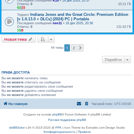
Последнее сообщение
K15
«
18 дек 2025, 20:37
Ответы:
0
20.21 ГБ
62
|
15
Indiana Jones and the Great Circle: Premium Edition
Торрент
[v 1.0.13.0 + DLCs] (2024) PC | Portable
Последнее сообщение
neo11
«
18 дек 2025, 20:36
Ответы:
0
131.62 ГБ
15
|
8
Новая тема
1
2
След.
44 темы
Перейти
ПРАВА ДОСТУПА
Вы
не можете
начинать темы
Вы
не можете
отвечать на сообщения
Вы
не можете
редактировать свои сообщения
Вы
не можете
удалять свои сообщения
Вы
не можете
добавлять вложения
На главную
Часовой пояс:
UTC+03:00
Создано на основе
phpBB
® Forum Software © phpBB Limited
Русская поддержка phpBB
xbtBB3cker
v.3h © 2015-2020 @
PPK
| Icon Theme by Everaldo.com Design Studio
Конфиденциальность
|
Правила