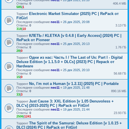
Ответы:
0
406.4 МБ
585
|
1
Electronic Market Simulator (2025) PC | RePack от
Торрент
FitGirl
Последнее сообщение
neo11
«
26 дек 2025, 20:08
Ответы:
0
3.13 ГБ
318
|
10
КЛЕТЬ / KLETKA [v 0.4.8 | Early Access] (2024) PC |
Торрент
RePack от Pioneer
Последнее сообщение
neo11
«
25 дек 2025, 20:13
Ответы:
0
1.76 ГБ
28
|
0
Одни из нас: Часть I / The Last of Us: Part I - Digital
Торрент
Deluxe Edition [v 1.1.5.0 + DLCs] (2023) PC | Repack от
Hardware
Последнее сообщение
neo11
«
25 дек 2025, 20:10
Ответы:
0
56.68 ГБ
15
|
0
No, I'm not a Human [v 1.2.11] (2025) PC | Portable
Торрент
Последнее сообщение
neo11
«
19 дек 2025, 21:48
Ответы:
0
890.16 МБ
33
|
3
Just Cause 3: XXL Edition [v 1.05 Denuvoless +
Торрент
DLC's] (2015-2025) PC | RePack от FitGirl
Последнее сообщение
neo11
«
19 дек 2025, 21:44
Ответы:
0
23.93 ГБ
2506
|
1241
The Spirit of the Samurai: Deluxe Edition [v 1.0.15 +
Торрент
DLC] (2024) PC | RePack от FitGirl