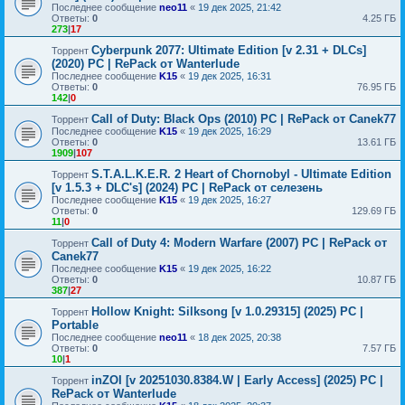
Последнее сообщение
neo11
«
19 дек 2025, 21:42
Ответы:
0
4.25 ГБ
273
|
17
Cyberpunk 2077: Ultimate Edition [v 2.31 + DLCs]
Торрент
(2020) PC | RePack от Wanterlude
Последнее сообщение
K15
«
19 дек 2025, 16:31
Ответы:
0
76.95 ГБ
142
|
0
Call of Duty: Black Ops (2010) PC | RePack от Canek77
Торрент
Последнее сообщение
K15
«
19 дек 2025, 16:29
Ответы:
0
13.61 ГБ
1909
|
107
S.T.A.L.K.E.R. 2 Heart of Chornobyl - Ultimate Edition
Торрент
[v 1.5.3 + DLC's] (2024) PC | RePack от селезень
Последнее сообщение
K15
«
19 дек 2025, 16:27
Ответы:
0
129.69 ГБ
11
|
0
Call of Duty 4: Modern Warfare (2007) PC | RePack от
Торрент
Canek77
Последнее сообщение
K15
«
19 дек 2025, 16:22
Ответы:
0
10.87 ГБ
387
|
27
Hollow Knight: Silksong [v 1.0.29315] (2025) PC |
Торрент
Portable
Последнее сообщение
neo11
«
18 дек 2025, 20:38
Ответы:
0
7.57 ГБ
10
|
1
inZOI [v 20251030.8384.W | Early Access] (2025) PC |
Торрент
RePack от Wanterlude