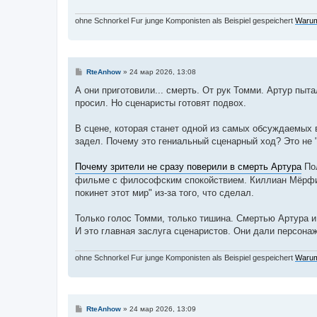
ohne Schnorkel Fur junge Komponisten als Beispiel gespeichert
Warum
С
RteAnhow
»
24 мар 2026, 13:08
о
о
А они приготовили... смерть. От рук Томми. Артур пыт
б
просил. Но сценаристы готовят подвох.
щ
е
н
В сцене, которая станет одной из самых обсуждаемых 
и
е
задел. Почему это гениальный сценарный ход? Это не "
Почему зрители не сразу поверили в смерть Артура
Пол
фильме с философским спокойствием. Киллиан Мёрфи в п
покинет этот мир" из-за того, что сделал.
Только голос Томми, только тишина. Смертью Артура 
И это главная заслуга сценаристов. Они дали персона
ohne Schnorkel Fur junge Komponisten als Beispiel gespeichert
Warum
С
RteAnhow
»
24 мар 2026, 13:09
о