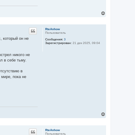
В
е
р
н
RteAnhow
у
Пользователь
т
, который он не
ь
Сообщения:
3
с
Зарегистрирован:
21 дек 2025, 09:04
я
к
стрел никого не
н
а
л в себе тьму.
ч
а
отсутствию в
л
у
 мире, пока не
В
е
р
н
RteAnhow
у
Пользователь
т