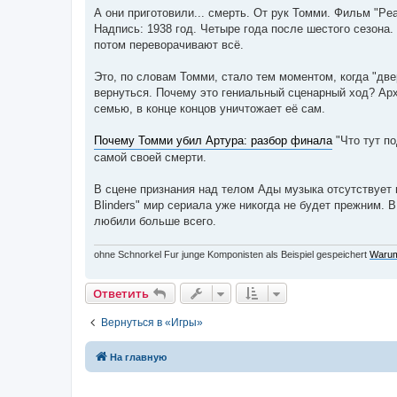
о
А они приготовили... смерть. От рук Томми. Фильм "Pea
б
Надпись: 1938 год. Четыре года после шестого сезона
щ
е
потом переворачивают всё.
н
и
е
Это, по словам Томми, стало тем моментом, когда "двер
вернуться. Почему это гениальный сценарный ход? Ар
семью, в конце концов уничтожает её сам.
Почему Томми убил Артура: разбор финала
"Что тут по
самой своей смерти.
В сцене признания над телом Ады музыка отсутствует по
Blinders" мир сериала уже никогда не будет прежним. В
любили больше всего.
ohne Schnorkel Fur junge Komponisten als Beispiel gespeichert
Warum
Ответить
Вернуться в «Игры»
На главную