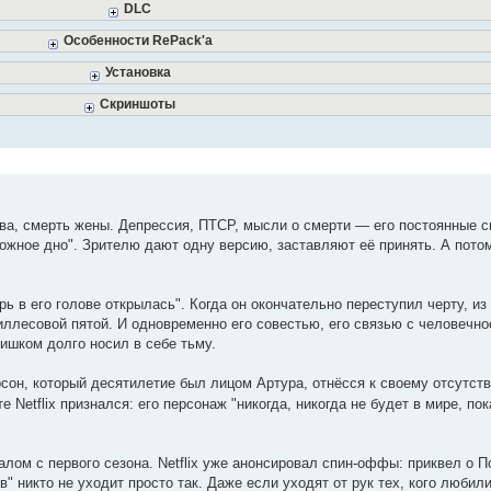
DLC
Особенности RePack'a
Установка
Скриншоты
ва, смерть жены. Депрессия, ПТСР, мысли о смерти — его постоянные с
"ложное дно". Зрителю дают одну версию, заставляют её принять. А пот
ь в его голове открылась". Когда он окончательно переступил черту, из
иллесовой пятой. И одновременно его совестью, его связью с человечно
лишком долго носил в себе тьму.
он, который десятилетие был лицом Артура, отнёсся к своему отсутст
etflix признался: его персонаж "никогда, никогда не будет в мире, пок
лом с первого сезона. Netflix уже анонсировал спин-оффы: приквел о П
" никто не уходит просто так. Даже если уходят от рук тех, кого любил