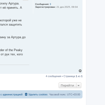
огилу Артура.
ь
Сообщения:
3
с
Зарегистрирован:
21 дек 2025, 09:04
т её принять. А
я
к
н
а
 которой уже не
ч
тался защитить
а
л
у
вину за Артура до
er of the Peaky
от рук тех, кого
В
е
4 сообщения • Страница
1
из
1
р
н
у
Перейти
т
ь
с
 с администрацией
Удалить cookies
Часовой пояс:
UTC+03:00
я
к
н