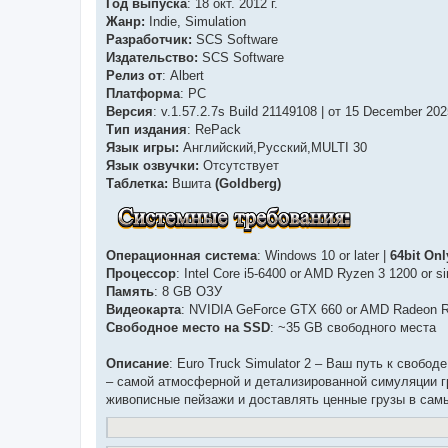
е
Год выпуска
: 18 окт. 2012 г.
н
Жанр:
Indie, Simulation
и
е
Разработчик:
SCS Software
Издательство:
SCS Software
Релиз от
: Albert
Платформа
: PC
Версия
: v.1.57.2.7s Build 21149108 | от 15 December 202
Тип издания
: RePack
Язык игры:
Английский,Русский,MULTI 30
Язык озвучки:
Отсутствует
Таблетка:
Вшита
(Goldberg)
Операционная система
: Windows 10 or later |
64bit Onl
Процессор
: Intel Core i5-6400 or AMD Ryzen 3 1200 or si
Память
: 8 GB ОЗУ
Видеокарта
: NVIDIA GeForce GTX 660 or AMD Radeon R
Свободное место на SSD
: ~35 GB свободного места
Описание
: Euro Truck Simulator 2 – Ваш путь к свобо
– самой атмосферной и детализированной симуляции г
живописные пейзажи и доставлять ценные грузы в сам