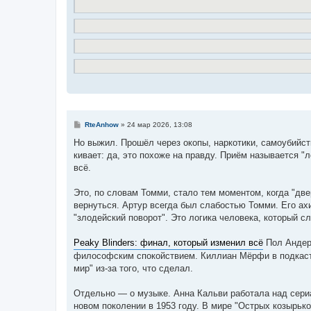
С
RteAnhow
»
24 мар 2026, 13:08
о
о
Но выжил. Прошёл через окопы, наркотики, самоубийст
б
кивает: да, это похоже на правду. Приём называется 
щ
е
всё.
н
и
е
Это, по словам Томми, стало тем моментом, когда "двер
вернуться. Артур всегда был слабостью Томми. Его ах
"злодейский поворот". Это логика человека, который с
Peaky Blinders: финал, который изменил всё
Пол Андерс
философским спокойствием. Киллиан Мёрфи в подкасте N
мир" из-за того, что сделал.
Отдельно — о музыке. Анна Кальви работала над сериа
новом поколении в 1953 году. В мире "Острых козырьков