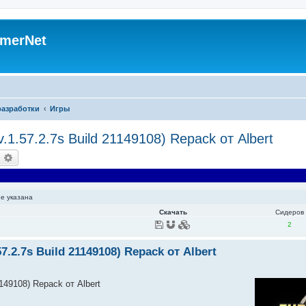
merNet
разработки
Игры
v.1.57.2.7s Build 21149108) Repack от Albert
оиск
Расширенный поиск
не указана
Скачать
Сидеров
2
57.2.7s Build 21149108) Repack от Albert
1149108) Repack от Albert