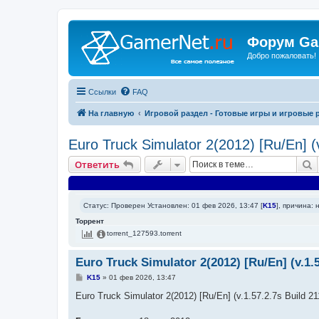
Форум Ga
Добро пожаловать!
Ссылки
FAQ
На главную
Игровой раздел - Готовые игры и игровые 
Euro Truck Simulator 2(2012) [Ru/En] (
П
Ответить
Статус: Проверен Установлен: 01 фев 2026, 13:47 [
K15
], причина: 
Торрент
torrent_127593.torrent
Euro Truck Simulator 2(2012) [Ru/En] (v.1.
С
K15
»
01 фев 2026, 13:47
о
о
Euro Truck Simulator 2(2012) [Ru/En] (v.1.57.2.7s Build 2
б
щ