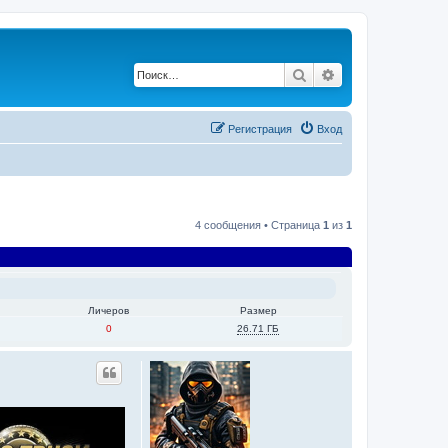
Поиск
Расширенный по
Регистрация
Вход
4 сообщения • Страница
1
из
1
Личеров
Размер
0
26.71 ГБ