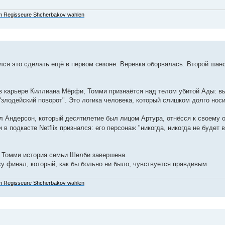
 Regisseure Shcherbakov wahlen
ался это сделать ещё в первом сезоне. Веревка оборвалась. Второй шанс
в карьере Киллиана Мёрфи, Томми признаётся над телом убитой Ады: вы
злодейский поворот". Это логика человека, который слишком долго носи
 Андерсон, который десятилетие был лицом Артура, отнёсся к своему 
одкасте Netflix признался: его персонаж "никогда, никогда не будет в
и Томми история семьи Шелби завершена.
жу финал, который, как бы больно ни было, чувствуется правдивым.
 Regisseure Shcherbakov wahlen