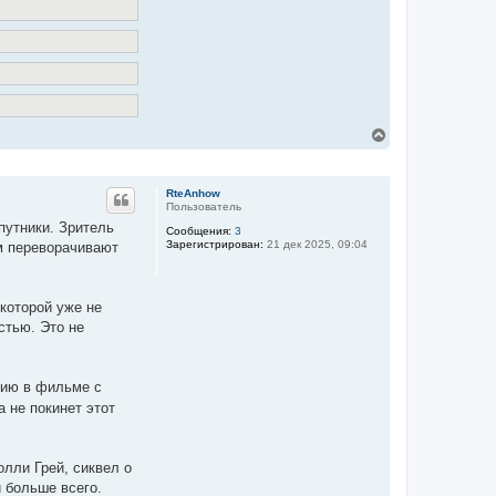
В
е
р
н
RteAnhow
у
Пользователь
т
путники. Зритель
ь
Сообщения:
3
с
Зарегистрирован:
21 дек 2025, 09:04
ом переворачивают
я
к
н
а
 которой уже не
ч
стью. Это не
а
л
у
вию в фильме с
а не покинет этот
олли Грей, сиквел о
и больше всего.