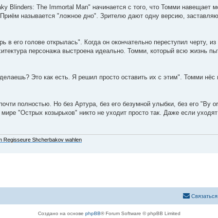
ky Blinders: The Immortal Man" начинается с того, что Томми навещает м
. Приём называется "ложное дно". Зрителю дают одну версию, заставляю
ь в его голове открылась". Когда он окончательно переступил черту, из
хитектура персонажа выстроена идеально. Томми, который всю жизнь пы
делаешь? Это как есть. Я решил просто оставить их с этим". Томми нёс 
чти полностью. Но без Артура, без его безумной улыбки, без его "By ord
 мире "Острых козырьков" никто не уходит просто так. Даже если уходят 
 Regisseure Shcherbakov wahlen
Связаться
Создано на основе
phpBB
® Forum Software © phpBB Limited