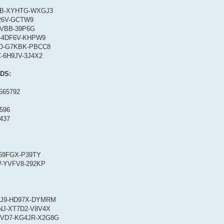
Q8VB-XYHTG-WXGJ3
P26V-GCTW9
C9VBB-39P6G
F7-4DF6V-KHPW9
4TD-G7KBK-PBCC8
C-6H9JV-3J4X2
RDS:
6565792
5596
5437
-69FGX-P39TY
W-YVFV8-292KP
9N3J9-HD97X-DYMRM
7NJ-XT7D2-V8V4X
-NMVD7-KG4JR-X2G8G