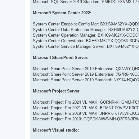
Microsoft SQL Server 2019 Standard: PMBDC-FXVM3-T
Microsoft System Center 2022:
System Center Endpoint Config Mgr: BXH69-M62YX-Q
System Center Data Protection Manager: BXH69-M62
System Center Operation Manager: BXH69-M62YX-QQ
System Center Orchestrator: BXH69-M62YX-QQD6R-3
System Center Service Manager Server: BXH69-M62
Microsoft SharePoint Server:
Microsoft SharePoint Server 2019 Enterprise: QXNWY-
Microsoft SharePoint Server 2019 Enterprise: 7G7R6-
Microsoft SharePoint Server 2019 Standard: NY974-H
Microsoft Project Server
Microsoft Project Pro 2024 VL MAK: GQRNR-KHGMM-
Microsoft Project Pro 2021 VL MAK: BTMNT-D9VPV-K3
Microsoft Project Pro 2019 VL MAK: JNRRK-K7V3W-CK
Microsoft Project Pro 2019: GQPDK-WWNMH-Q3FR3-3R
Microsoft Visual studio: