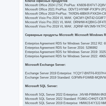
Ключи офисных продуктов
Microsoft Office 2024 LTSC ProPlus: KN939-BXFV7-2
Microsoft Office 2021 ProPlus: DDVT2-HYN9F-PX3PV-2
Microsoft Office 2019 ProPlus: TKRDN-48BKR-PXKDH-
Microsoft Visio Pro 2024 VL MAK: Q4CMY-QNT42-GG8
Microsoft Visio Pro 2021 VL MAK: DRNHW-KQBKG-DF
Microsoft Visio Pro 2019 VL MAK: JQRNF-WVJM9-YKTF
Серверные продукты Microsoft: Microsoft Windows 
Enterprise Agreement RDS for Windows Server 2012 R2: 
Enterprise Agreement RDS for Server 2016: 5296992
Enterprise Agreement RDS for Windows Server 2019: 332
Enterprise Agreement RDS for Windows Server 2022: 496
Microsoft Exchange Server:
Exchange Server 2019 Enterprise: YCQY7-BNTF6-R337H
Exchange Server 2019 Standard: G3FMN-FGW6B-MQ9V
Microsoft SQL Server:
Microsoft SQL Server 2022 Enterprise: J4V48-P8MM4-
Microsoft SQL Server 2022 Standard: FG86G-CHH2T-CB
Microsoft SQL Server 2019 Enterprise: HMWJ3-KY3J2