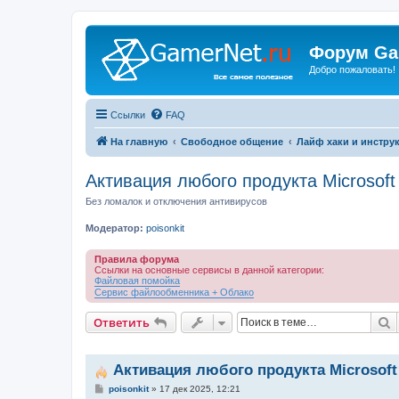
Форум Ga
Добро пожаловать!
Ссылки
FAQ
На главную
Свободное общение
Лайф хаки и инстру
Активация любого продукта Microsoft
Без ломалок и отключения антивирусов
Модератор:
poisonkit
Правила форума
Ссылки на основные сервисы в данной категории:
Файловая помойка
Сервис файлообменника + Облако
П
Ответить
Активация любого продукта Microsoft
С
poisonkit
»
17 дек 2025, 12:21
о