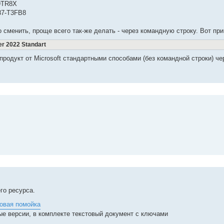
9TR8X
87-T3FB8
о сменить, проще всего так-же делать - через командную строку. Вот пр
r 2022 Standart
родукт от Microsoft стандартными способами (без командной строки) че
го ресурса.
овая помойка
ые версии, в комплекте текстовый документ с ключами