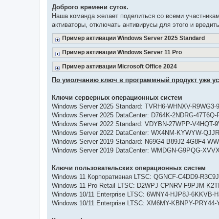
о
Доброго времени суток.
б
Наша команда желает поделиться со всеми участникам
щ
е
активаторы, отключать антивирусы для этого и вредит
н
и
Пример активации Windows Server 2025 Standard
е
Пример активации Windows Server 11 Pro
Пример активации Microsoft Office 2024
По умолчанию ключ в программный продукт уже уста
Ключи серверных операционных систем
Windows Server 2025 Standard: TVRH6-WHNXV-R9WG3
Windows Server 2025 DataCenter: D764K-2NDRG-47T6
Windows Server 2022 Standard: VDYBN-27WPP-V4HQT
Windows Server 2022 DataCenter: WX4NM-KYWYW-QJJ
Windows Server 2019 Standard: N69G4-B89J2-4G8F4-W
Windows Server 2019 DataCenter: WMDGN-G9PQG-XVV
Ключи пользовательских операционных систем
Windows 11 Корпоративная LTSC: QGNCF-C4DD9-R3C9
Windows 11 Pro Retail LTSC: D2WPJ-CPNRV-F9PJM-K
Windows 10/11 Enterprise LTSC: 6WNY4-HJP8J-6KKVB
Windows 10/11 Enterprise LTSC: XM6MY-KBNPY-PRY4