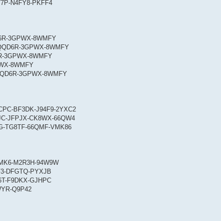
777P-N4FY8-PKFF4
QD6R-3GPWX-8WMFY
YX-QQD6R-3GPWX-8WMFY
D6R-3GPWX-8WMFY
GPWX-8WMFY
YX-QQD6R-3GPWX-8WMFY
QHCPC-BF3DK-J94F9-2YXC2
N6QJC-JFPJX-CK8WX-66QW4
Q4YG-TG8TF-66QMF-VMK86
TCMK6-M2R3H-94W9W
CF3-DFGTQ-PYXJB
C6T-F9DKX-GJHPC
WYR-Q9P42