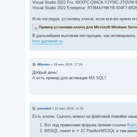
Visual Studio 2022 Pro: NXXPC-Q94CK-YJYWC-JTQVW-
Visual Studio 2022 Enterprise: RT8M4-FNKYB-934F7-6R2
И на последок, установку ключа, если все-же нужно ег
Пример установки ключа для Microsoft Windows Serve
В дальнейшем выложим инструкцию, как активировать п
kms.gamernet.ru
С
MIlienko
»
19 июн 2026, 17:26
о
о
Добрый день!
б
А есть пример для активации MS SQL?
щ
е
н
и
е
С
poisonkit
»
22 июн 2026, 11:59
о
о
Есть ключи. Скачать можно на файловой помойке наше
б
щ
Вот под правилами форума прямая ссылка
Файл
е
н
MSSQL лежат в ->
1С Раздел/MSSQL
и там разн
и