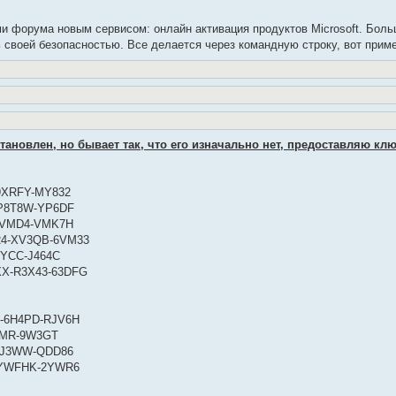
и форума новым сервисом: онлайн активация продуктов Microsoft. Боль
ь своей безопасностью. Все делается через командную строку, вот прим
новлен, но бывает так, что его изначально нет, предоставляю клю
-9XRFY-MY832
Q-P8T8W-YP6DF
-9VMD4-VMK7H
R4-XV3QB-6VM33
WYCC-J464C
XX-R3X43-63DFG
J-6H4PD-RJV6H
2TMR-9W3GT
-HJ3WW-QDD86
4-YWFHK-2YWR6