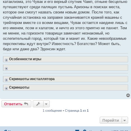
катаклизма, это Чувак и его верный спутник Чамп, отныне бесцельно
путешествуют среди палящих пустынь Аризоны в поисках места,
которое они смогут назвать своим новым домом. После того, как
случайная остановка на заправке заканчивается кражей машины с
трейлером вместе со всеми вещами, Чувак остается наедине лишь с
его именем, псом и халатом, и ничто из этого приятно не пахнет. Тем
не менее, на горизонте товарищи замечают незнакомый, но
ослепительный город, который так и манит их. Какие невообразимые
перспективы ждут внутри? Известность? Богатство? Может быть,
биде или даже два? Эденсин ждет.
Особенности игры
Скриншоты инсталлятора
Скриншоты
Ответить
1 сообщение • Страница
1
из
1
Перейти