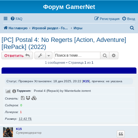
Форум GamerNet
FAQ
Регистрация
Вход
П
На главную
Игровой раздел - Готовые игры и игровые разработки
Игры
о
[PC] Postal 4: No Regerts [Action, Adventure]
и
[RePack] (2022)
с
Поиск
Расширен
Ответить
к
1 сообщение • Страница
1
из
1
Статус: Проверен Установлен: 18 дек 2025, 20:22 [
K15
], причина: не указана
Торрент
Postal 4 (Repack) by Wanterlude.torrent
Скачать
Сидеров
0
Личеров
1
Размер
12.42 ГБ
K15
Супермодератор