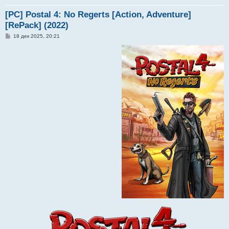
[PC] Postal 4: No Regerts [Action, Adventure]
[RePack] (2022)
С
18 дек 2025, 20:21
о
о
б
щ
е
н
и
е