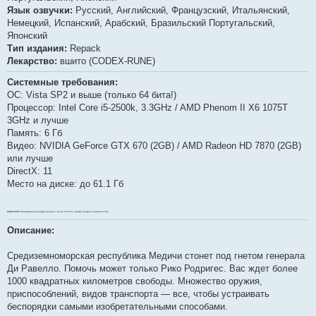
Язык озвучки:
Русский, Английский, Французский, Итальянский,
Немецкий, Испанский, Арабский, Бразильский Португальский,
Японский
Тип издания:
Repack
Лекарство:
вшито (CODEX-RUNE)
Системные требования:
ОС: Vista SP2 и выше (только 64 бита!)
Процессор: Intel Core i5-2500k, 3.3GHz / AMD Phenom II X6 1075T
3GHz и лучше
Память: 6 Гб
Видео: NVIDIA GeForce GTX 670 (2GB) / AMD Radeon HD 7870 (2GB)
или лучше
DirectX: 11
Место на диске: до 61.1 Гб
ВНИМАНИЕ! Минимальный размер репака - всего 15.6 Гб, читайте раздел особенностей.
Описание:
Средиземноморская республика Медичи стонет под гнетом генерала
Ди Равелло. Помочь может только Рико Родригес. Вас ждет более
1000 квадратных километров свободы. Множество оружия,
приспособлений, видов транспорта — все, чтобы устраивать
беспорядки самыми изобретательными способами.