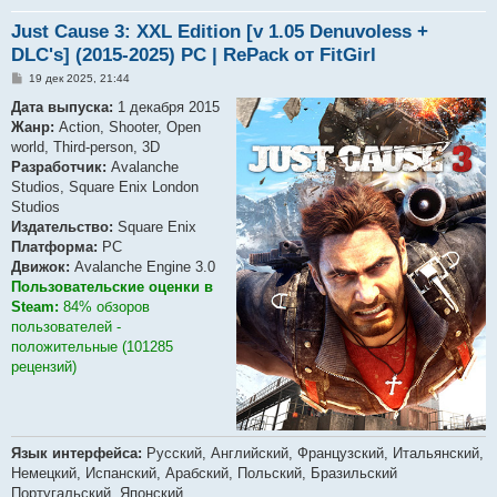
Just Cause 3: XXL Edition [v 1.05 Denuvoless +
DLC's] (2015-2025) PC | RePack от FitGirl
С
19 дек 2025, 21:44
о
о
Дата выпуска:
1 декабря 2015
б
Жанр:
Action, Shooter, Open
щ
е
world, Third-person, 3D
н
Разработчик:
Avalanche
и
е
Studios, Square Enix London
Studios
Издательство:
Square Enix
Платформа:
PC
Движок:
Avalanche Engine 3.0
Пользовательские оценки в
Steam:
84% обзоров
пользователей -
положительные (101285
рецензий)
Язык интерфейса:
Русский, Английский, Французский, Итальянский,
Немецкий, Испанский, Арабский, Польский, Бразильский
Португальский, Японский