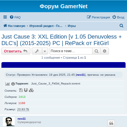
Форум GamerNet
FAQ
Регистрация
Вход
П
На главную
Игровой раздел - Готовые игры и игровые разработки
Игры
о
Just Cause 3: XXL Edition [v 1.05 Denuvoless +
и
DLC's] (2015-2025) PC | RePack от FitGirl
с
Поиск
Расширен
Ответить
к
1 сообщение • Страница
1
из
1
Статус: Проверен Установлен: 19 дек 2025, 21:45 [
neo11
], причина: не указана
Торрент
Just_Cause_3_FitGirl_Repack.torrent
Скачать
Сидеров
2413
Личеров
1166
Размер
23.93 ГБ
neo11
Супермодератор