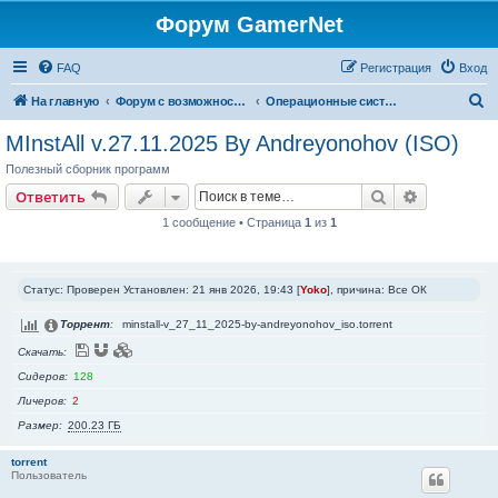
Форум GamerNet
FAQ
Регистрация
Вход
П
На главную
Форум с возможностью раздачи Торрент файлов.
Операционные системы от Microsoft
о
MInstAll v.27.11.2025 By Andreyonohov (ISO)
и
Полезный сборник программ
с
Поиск
Расширен
Ответить
к
1 сообщение • Страница
1
из
1
Статус: Проверен Установлен: 21 янв 2026, 19:43 [
Yoko
], причина: Все ОК
Торрент
minstall-v_27_11_2025-by-andreyonohov_iso.torrent
Скачать
Сидеров
128
Личеров
2
Размер
200.23 ГБ
torrent
Пользователь