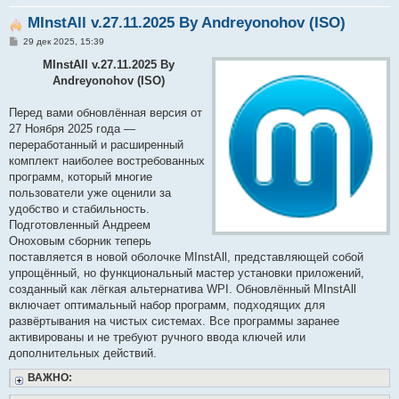
MInstAll v.27.11.2025 By Andreyonohov (ISO)
С
29 дек 2025, 15:39
о
о
MInstAll v.27.11.2025 By
б
Andreyonohov (ISO)
щ
е
н
Перед вами обновлённая версия от
и
е
27 Ноября 2025 года —
переработанный и расширенный
комплект наиболее востребованных
программ, который многие
пользователи уже оценили за
удобство и стабильность.
Подготовленный Андреем
Оноховым сборник теперь
поставляется в новой оболочке MInstAll, представляющей собой
упрощённый, но функциональный мастер установки приложений,
созданный как лёгкая альтернатива WPI. Обновлённый MInstAll
включает оптимальный набор программ, подходящих для
развёртывания на чистых системах. Все программы заранее
активированы и не требуют ручного ввода ключей или
дополнительных действий.
ВАЖНО: